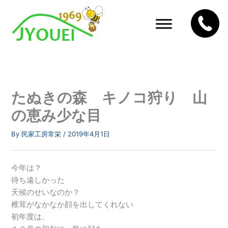
内
容
を
ス
キ
ッ
プ
たぬきの森 キノコ狩り 山
の恵み少な目
By
民家工房常栄
/
2019年4月1日
今年は？
待ち遠しかった
天候のせいなのか？
椎茸がなかなか顔を出してくれない
初年度は、