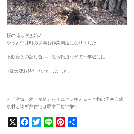
桜の花も咲き始め
やっと中井町の現場も作業開始になりました。
不動産との話し合い、農地転用などで半年遅にに
K様大変お待たせいたしました。
～「空気・水・素材」をイエカラ整える～本物の国産自然
素材と遮断熱住宅は民家工房常栄～
X
F
T
Li
Pi
共
a
w
n
nt
有