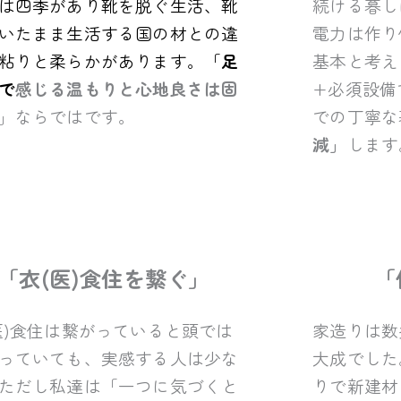
は四季があり靴を脱ぐ生活、靴
続ける暮し
いたまま生活する国の材との違
電力は作り
粘りと柔らかがあります。「
足
基本と考え
で
感じる温もりと心地良さは固
+必須設備
」ならではです。
での丁寧な
減」
します
「衣(医)食住を繋ぐ」
「
医)食住は繋がっていると頭では
家造りは数
っていても、実感する人は少な
大成でした
ただし私達は「一つに気づくと
りで新建材