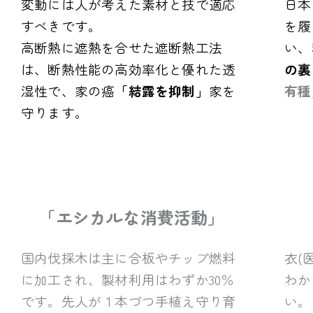
変動には人が考えた素材と技で適応
日本
すべきです。
を履
高断熱に遮熱を合せた遮断熱工法
い、
は、断熱性能の高効率化と優れた透
の裏
湿性で、家の癌
「
結露を抑制」
家を
有種
守ります。
「エシカルな消費活動」
国内伐採木は主に合板やチップ燃料
衣(
に加工され、製材利用はわずか30％
わか
です。先人が１本づつ手植え守り育
い。