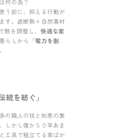
は何の為？
使う前に、抑える行動が
ます。遮断熱＋自然素材
で熱を調整し、
快適な家
暮らしから「
電力を削
。
伝統を紡ぐ」
多の職人の技と知恵の集
。しかし僅か５０年あま
と工具で組立てる家ばか