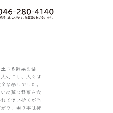
」
る土つき野菜を食
と大切にし、人々は
健全な暮しでした。
無い綺麗な野菜を食
溢れて使い捨てが当
繋がり、困り事は機