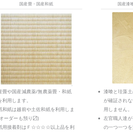
国産畳・国産和紙
国産漆
産畳や国産減農薬/無農薬畳・和紙
漆喰と珪藻土
を利用します。
が確証されな
紙和紙は越前や土佐和紙を利用しま
用しません。
(オーダーも預り〼)
左官職人達が
紙用接着剤はＦ☆☆☆☆以上品を利
の一つ一つを