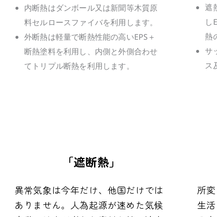
遮
内断熱はダンボール又は新聞等木質原
し
料セルロースファイバを利用します。
熱
外断熱は軽量で断熱性能の高いEPS＋
サ
断熱塗料を利用し、内側と外側合わせ
ス
てトリプル断熱を利用します。
「遮断熱」
異常気象は今年だけ、他国だけでは
所変
ありません。人為起源が速めた気候
生活