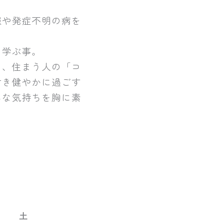
報や発症不明の病を
と学ぶ事。
め、
住まう人の「コ
付き健やかに過ごす
んな気持ちを胸に素
土