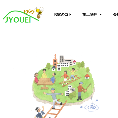
内
容
お家のコト
施工物件
会
を
ス
キ
ッ
プ