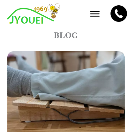
内
容
を
ス
キ
BLOG
ッ
プ