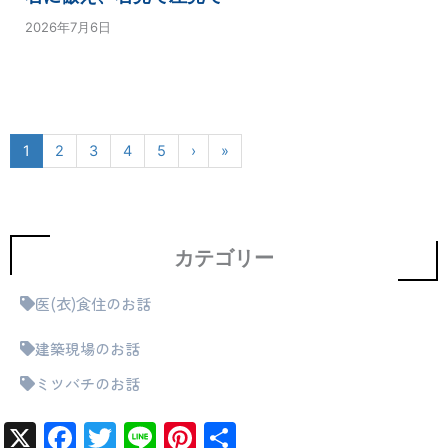
2026年7月6日
1
2
3
4
5
›
»
カテゴリー
医(衣)食住のお話
建築現場のお話
ミツバチのお話
X
F
T
Li
Pi
共