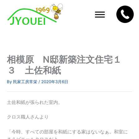
内
容
を
ス
キ
ッ
プ
相模原 N邸新築注文住宅１
３ 土佐和紙
By
民家工房常栄
/
2020年3月6日
土佐和紙が張られた室内。
クロス職人さんより
「今時、すべての部屋を和紙にする家はないなぁ。和室に