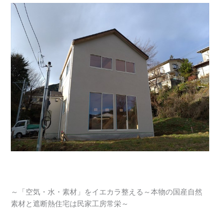
～「空気・水・素材」をイエカラ整える～本物の国産自然
素材と遮断熱住宅は民家工房常栄～