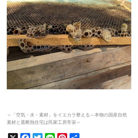
～「空気・水・素材」をイエカラ整える～本物の国産自然
素材と遮断熱住宅は民家工房常栄～
X
F
T
Li
Pi
共