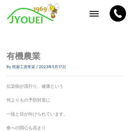
内
容
を
ス
キ
ッ
プ
有機農業
By
民家工房常栄
/
2023年5月17日
伝染病が流行り、健康という
何よりもの予防対策に
一段と目が向けられています。
食への関心も高まり