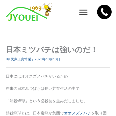
内
容
を
ス
キ
ッ
プ
日本ミツバチは強いのだ！
By
民家工房常栄
/
2020年10月13日
日本にはオオスズメバチがいるため
在来の日本みつばちは長い共存生活の中で
「熱殺蜂球」という必殺技を生みだしました。
熱殺蜂球とは、日本蜜蜂が集団で
オオスズメバチ
を取り囲