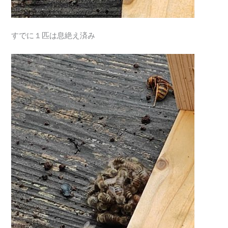
すでに１匹は息絶え済み