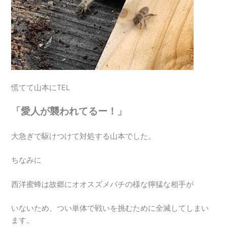
慌てて山本にTEL
「愛人が襲われてるー！」
大急ぎで駆けつけて対処する山本でした。
ちなみに
西洋蜜蜂は故郷にオオスズメバチの様な獰猛な相手が
いないため、つい単体で戦いを挑むために全滅してしまい
ます。