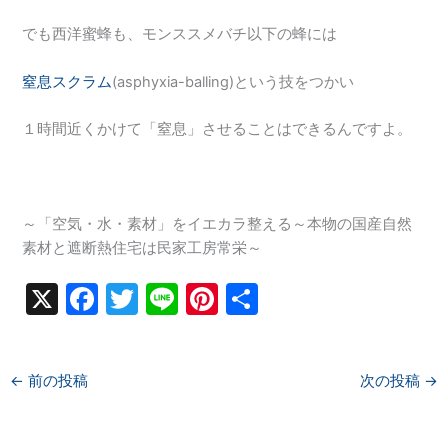
でも西洋蜜蜂も、モンススメバチ以下の蜂には
窒息スクラム
(asphyxia-balling)という技をつかい
１時間近くかけて「窒息」させることはできるんですよ。
～「空気・水・素材」をイエカラ整える～本物の国産自然
素材と遮断熱住宅は民家工房常栄～
X
F
T
Li
Pi
共
a
w
n
nt
有
c
itt
e
er
←
前の投稿
次の投稿
→
e
er
e
b
st