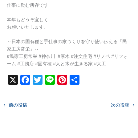
仕事に励む所存です
本年もどうぞ宜しく
お願いいたします。
～日本の固有種と手仕事の家づくりを守り使い伝える「民
家工房常栄」～
#民家工房常栄 #神奈川 #厚木 #注文住宅 #リノベ #リフォ
ーム #工務店 #固有種 #人と木が生きる家 #大工
X
F
T
Li
Pi
共
a
w
n
nt
有
c
itt
e
er
←
前の投稿
次の投稿
→
e
er
e
b
st
o