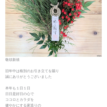
敬頌新禧
旧年中は格別のお引き立てを賜り
誠にありがとうございました
本年も１日１日
日日是好日の心で
ココロとカラダを
健やかにする家造りの