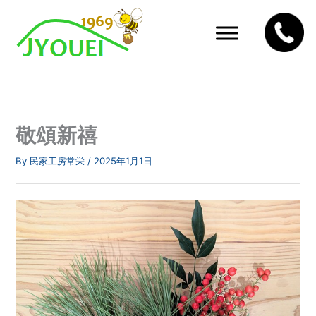
内
容
を
ス
キ
ッ
プ
敬頌新禧
By
民家工房常栄
/
2025年1月1日