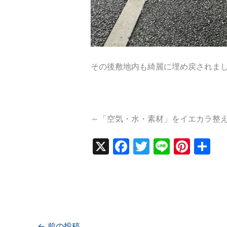
その後敷地内も綺麗に埋め戻されま
～「空気・水・素材」をイエカラ整
X
F
T
Li
Pi
共
a
w
n
nt
有
c
itt
e
er
e
er
e
b
st
←
前の投稿