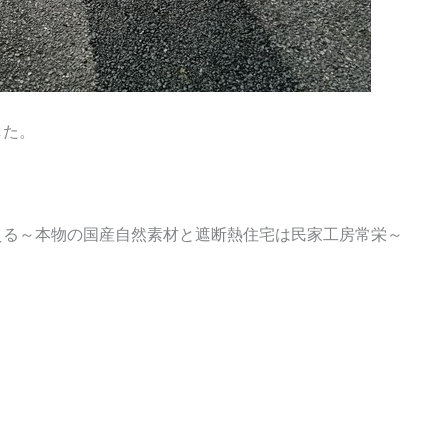
した。
える～本物の国産自然素材と遮断熱住宅は民家工房常栄～