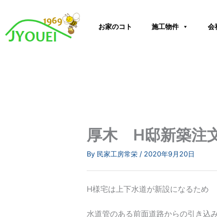
内
容
お家のコト
施工物件
会
を
ス
キ
ッ
プ
厚木 H邸新築注
By
民家工房常栄
/
2020年9月20日
H様宅は上下水道が新設になるため
水道管のある前面道路からの引き込