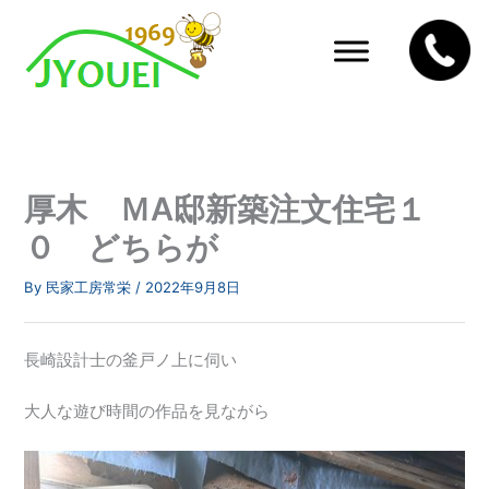
内
容
を
ス
キ
ッ
プ
厚木 ＭA邸新築注文住宅１
０ どちらが
By
民家工房常栄
/
2022年9月8日
長崎設計士の釜戸ノ上に伺い
大人な遊び時間の作品を見ながら