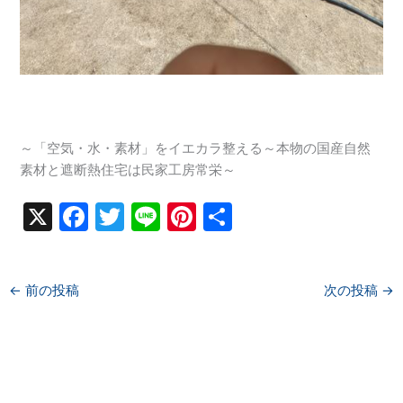
～「空気・水・素材」をイエカラ整える～本物の国産自然
素材と遮断熱住宅は民家工房常栄～
X
F
T
Li
Pi
共
a
w
n
nt
有
c
itt
e
er
←
前の投稿
次の投稿
→
e
er
e
b
st
o
o