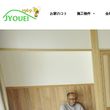
内
容
お家のコト
施工物件
会
を
ス
キ
ッ
プ