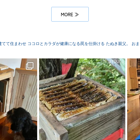
MORE ≫
建てて住まわせ
ココロとカラダが健康になる罠を仕掛ける
たぬき親父。
おま