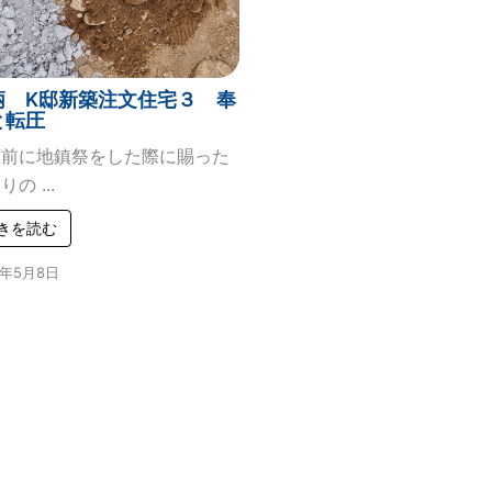
柄 K邸新築注文住宅３ 奉
と転圧
圧前に地鎮祭をした際に賜った
の ...
きを読む
9年5月8日